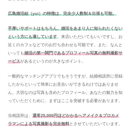
広島婚活結（yui）の特徴は、完全少人数制＆出張も可能。
手厚いサポートはもちろん、婚活をあまり人に知られたくない
という方にも適しています
。来店いただいてもいいですし、お
近くのカフェなどでのお打ち合わせも可能です。また、なんと
いっても
婚活の第一関門であるプロフィール写真の無料撮影サ
ービス
があるというのが大きなポイント。
一般的なマッチングアプリでもそうですが、結婚相談所に登録
したからといって簡単にお見合いができるわけではありませ
ん。大切なのは写真も含めたプロフィール。あなたの魅力を知
っていただくために、まずはここを突破する必要があります。
当相談所は、
通常25,000円ほどかかるヘアメイク＆プロカメ
ラマンによる写真撮影を完全無料
とさせていただいています。