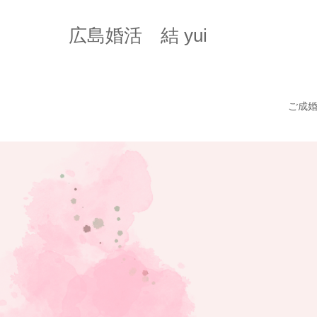
広島婚活 結 yui
ご成