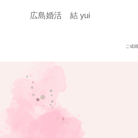
広島婚活 結 yui
ご成