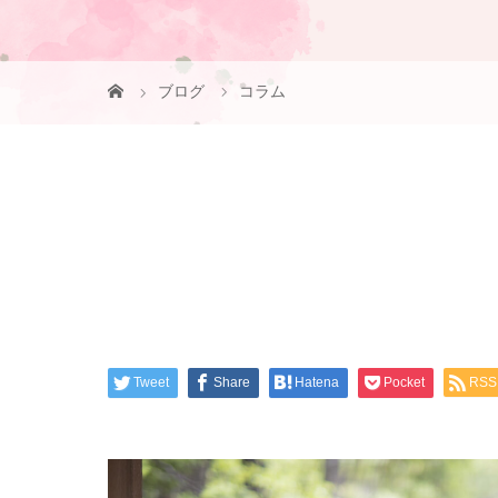
ブログ
コラム
Tweet
Share
Hatena
Pocket
RSS