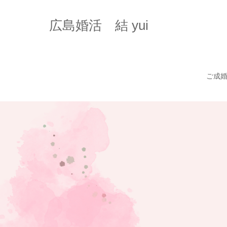
広島婚活 結 yui
ご成