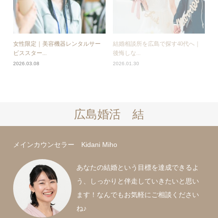
女性限定｜美容機器レンタルサー
結婚相談所を広島で探す40代へ｜
ビススター...
後悔しな...
2026.03.08
2026.01.30
広島婚活 結
メインカウンセラー Kidani Miho
あなたの結婚という目標を達成できるよ
う、しっかりと伴走していきたいと思い
ます！なんでもお気軽にご相談ください
ね♪