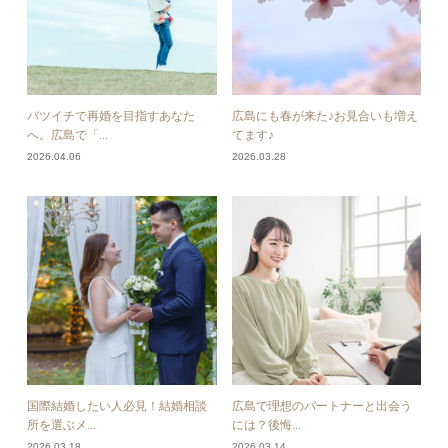
バツイチで再婚を目指すあなた
広島にも春が来た♪お見合いも増え
へ。広島で「...
てます♪
2026.04.06
2026.03.28
国際結婚したい人必見！結婚相談
広島で理想のパートナーと出会う
所を選ぶメ...
には？後悔...
2026.03.18
2026.03.14